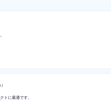
）
。
み）
クトに最適です。