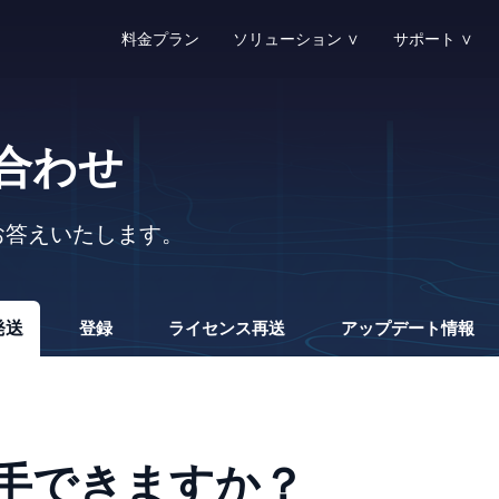
料金プラン
ソリューション ∨
サポート ∨
ソリューション一覧
サポートセンター
リ
RecoveryFox AIが提供する全てのソリューシ
各種サポートを受ける
R
合わせ
削除ファイル復元
注文前のお問い合わ
製
削除されたファイルを復元する
注文前に不明な点を問
製
問にお答えいたします。
フォーマットファイル復元
注文について
知
フォーマットされたドライブからファイルを
注文、お支払い、返金
デ
発送
登録
ライセンス再送
アップデート情報
ドキュメント復元
発送
ブ
削除/紛失されたWord・Excel・PPTなどを復
製品のライセンス発送
R
写真復元
登録とアクティベー
各種デバイスから削除/紛失された写真を復元
製品の登録とアクティ
手できますか？
デスクトップ復元
ライセンス再送