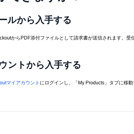
デスクトップファイルをすばやくスキャンし
紛失されたライセンス
らのメールから入手する
ゴミ箱復元
アップデート情報
フォルダ構造でゴミ箱のファイルを復元する
最新バージョンと機能
ckoutからPDF添付ファイルとして請求書が送信されます。
USBドライブ復元
インストール
USBドライブから様々なファイルを復元する
インストールとアップ
ハードドライブ復元
アンインストール
イアカウントから入手する
内蔵/外付けドライブからデータを復元する
アンインストールする
ckoutマイアカウント
にログインし、「My Products」タブ