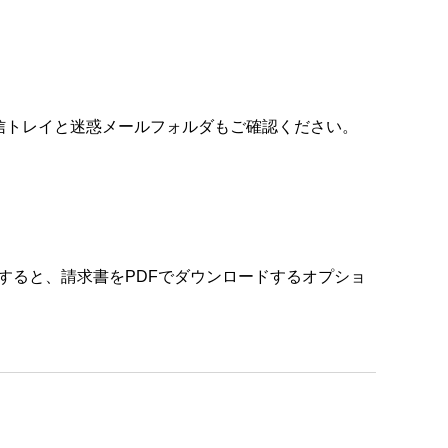
て復元する
コードの再送を求める
改善を確認する
受信トレイと迷惑メールフォルダもご確認ください。
デート方法を問合わせる
方法を問合わせる
に移動すると、請求書をPDFでダウンロードするオプショ