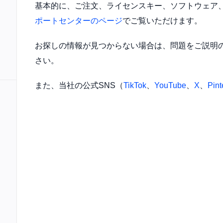
基本的に、ご注文、ライセンスキー、ソフトウェア
デスクトップファイルをすばやくスキャンし
紛失されたライセンス
ポートセンターのページ
でご覧いただけます。
ゴミ箱復元
アップデート情報
フォルダ構造でゴミ箱のファイルを復元する
最新バージョンと機能
お探しの情報が見つからない場合は、問題をご説明
さい。
USBドライブ復元
インストール
USBドライブから様々なファイルを復元する
インストールとアップ
また、当社の公式SNS（
TikTok
、
YouTube
、
X
、
Pint
ハードドライブ復元
アンインストール
内蔵/外付けドライブからデータを復元する
アンインストールする