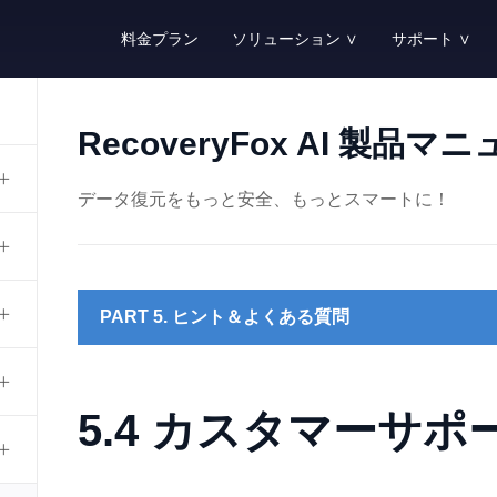
料金プラン
ソリューション ∨
サポート ∨
ソリューション一覧
サポートセンター
リ
RecoveryFox AIが提供する全てのソリューシ
各種サポートを受ける
R
RecoveryFox AI 製品マ
削除ファイル復元
注文前のお問い合わ
製
データ復元をもっと安全、もっとスマートに！
削除されたファイルを復元する
注文前に不明な点を問
製
フォーマットファイル復元
注文について
知
フォーマットされたドライブからファイルを
注文、お支払い、返金
デ
PART 5. ヒント＆よくある質問
ドキュメント復元
発送
ブ
削除/紛失されたWord・Excel・PPTなどを復
製品のライセンス発送
R
写真復元
登録とアクティベー
5.4 カスタマーサポ
各種デバイスから削除/紛失された写真を復元
製品の登録とアクティ
デスクトップ復元
ライセンス再送