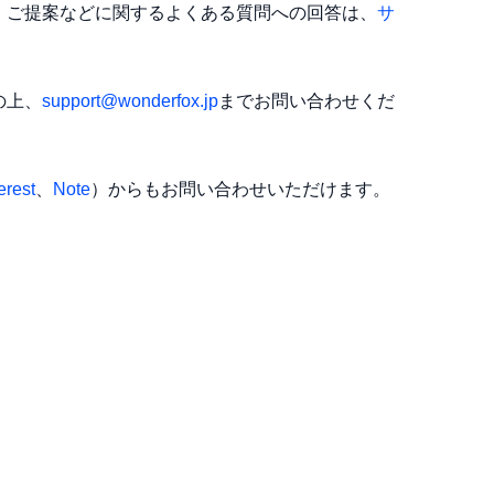
、ご提案などに関するよくある質問への回答は、
サ
て復元する
コードの再送を求める
改善を確認する
の上、
support@wonderfox.jp
までお問い合わせくだ
デート方法を問合わせる
erest
、
Note
）からもお問い合わせいただけます。
方法を問合わせる