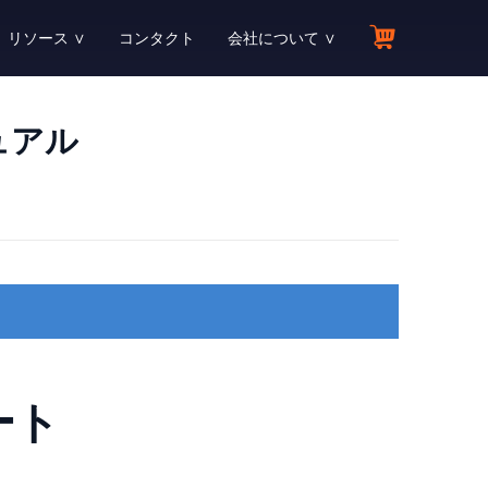
リソース ∨
コンタクト
会社について ∨
ソースセンター
会社情報
ョン
ecoveryFox AIに関する全ての情報を確認する
会社に関する情報を確認する
ニュアル
せ
品マニュアル
アフィリエイトプログラム
い合わせる
品マニュアルを読む
今すぐ参加してコミッションを獲得しよう！
識ライブラリ
リセラープログラム
復元する
に関するサポートを受ける
ータ復元関連の用語とトピックのライブラリ
今すぐ参加してビジネスを成長させよう!
ログ
パートナー
元する
に関するサポートを受ける
ecoveryFox AIに関するガイド、ストーリー、動画など
弊社と提携して新しいチャンスを掴もう！
ト
教育割引
ート
する
ベート方法を問合わせる
教師と生徒に向け30%割引